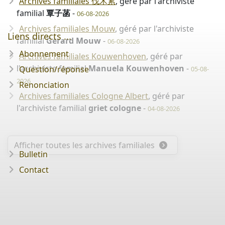
Archives familiales 伐木累
, géré par l'archiviste
familial
覃子菡
-
06-08-2026
Archives familiales Mouw
, géré par l'archiviste
Liens directs ...
familial
Gerard Mouw
-
06-08-2026
Abonnement
Archives familiales Kouwenhoven
, géré par
l'archiviste familial
Manuela Kouwenhoven
-
Question/réponse
05-08-
2026
Renonciation
Archives familiales Cologne Albert
, géré par
l'archiviste familial
griet cologne
-
04-08-2026
Afficher toutes les archives familiales
Bulletin
Contact