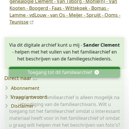
genealogie Clement - Van Tilborg - Möhle(n) - Van
Kooten - Boogerd - Faas - Wittekoek - Bomas -
Lamme - vdLouw - van Os - Meijer - Spruijt - Ooms -
Teunisse
Via dit digitale archief kunt u mij -
Sander Clement
- helpen met het vullen van het familiearchief en
het beschrijven van de familiegeschiedenis.
Toegang tot dit familiearchief
Direct naar ...
Abonnement
Vraag/antwoord
Toegang tot dit familiearchief is alleen mogelijk na
uitnodiging van de familiearchivaris. Wilt u
Disclaimer
toegang tot het familiearchief omdat u interessant
materiaal heeft voor in het familiearchief of omdat
u graag wilt helpen met het beschrijven van foto's?