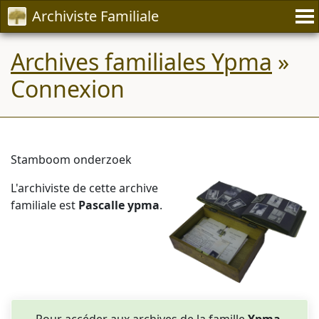
Archiviste Familiale
Archives familiales Ypma
»
Connexion
Stamboom onderzoek
L'archiviste de cette archive
familiale est
Pascalle ypma
.
Pour accéder aux archives de la famille
Ypma
,