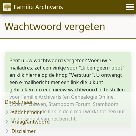
Familie Archivaris
Wachtwoord vergeten
Bent u uw wachtwoord vergeten? Voer uw e-
mailadres, zet een vinkje voor "Ik ben geen robot"
en klik hierna op de knop "Verstuur". U ontvangt
een e-mailbericht met een link die u kunt
gebruiken om een nieuw wachtwoord in te stellen
voor Familie Archivaris (en Genealogie Online,
Direct naar ...
Open Archieven, Stamboom Forum, Stamboom
Gids).
Let op
: de link in de e-mail werkt tot één uur
Abonnement
na ontvangst van het bericht.
Vraag/antwoord
Disclaimer