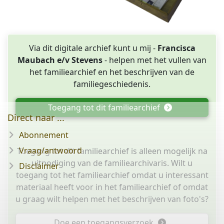
Via dit digitale archief kunt u mij -
Francisca
Maubach e/v Stevens
- helpen met het vullen van
het familiearchief en het beschrijven van de
familiegeschiedenis.
Toegang tot dit familiearchief
Direct naar ...
Abonnement
Vraag/antwoord
Toegang tot dit familiearchief is alleen mogelijk na
uitnodiging van de familiearchivaris. Wilt u
Disclaimer
toegang tot het familiearchief omdat u interessant
materiaal heeft voor in het familiearchief of omdat
u graag wilt helpen met het beschrijven van foto's?
Doe een toegangsverzoek