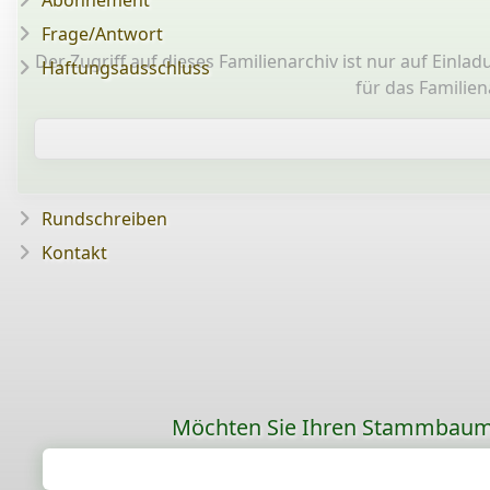
Abonnement
Frage/Antwort
Der Zugriff auf dieses Familienarchiv ist nur auf Einl
Haftungsausschluss
für das Familie
Rundschreiben
Kontakt
Möchten Sie Ihren Stammbaum ü