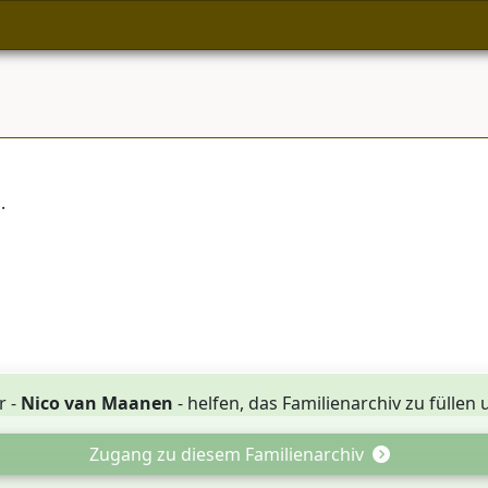
n
.
r -
Nico van Maanen
- helfen, das Familienarchiv zu füllen
Zugang zu diesem Familienarchiv