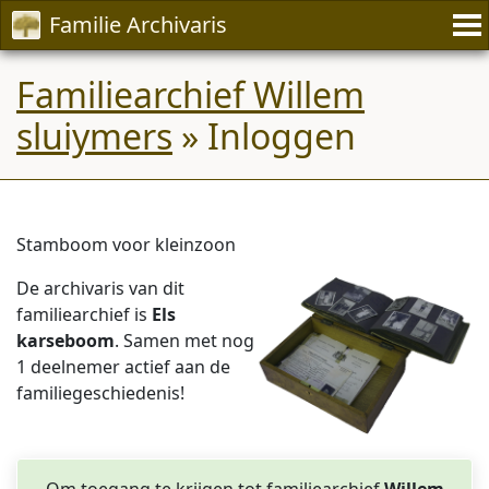
Familie Archivaris
Familiearchief Willem
sluiymers
» Inloggen
Stamboom voor kleinzoon
De archivaris van dit
familiearchief is
Els
karseboom
. Samen met nog
1 deelnemer actief aan de
familiegeschiedenis!
Om toegang te krijgen tot familiearchief
Willem