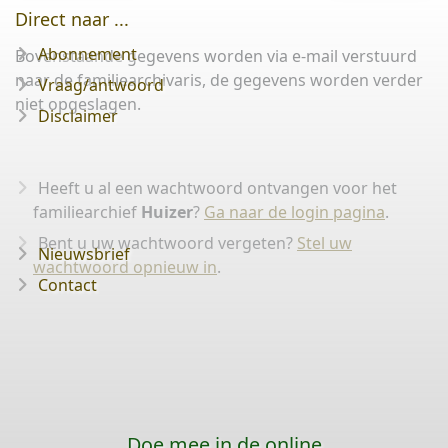
Direct naar ...
Abonnement
Bovenstaande gegevens worden via e-mail verstuurd
naar de familiearchivaris, de gegevens worden verder
Vraag/antwoord
niet opgeslagen.
Disclaimer
Heeft u al een wachtwoord ontvangen voor het
familiearchief
Huizer
?
Ga naar de login pagina
.
Bent u uw wachtwoord vergeten?
Stel uw
Nieuwsbrief
wachtwoord opnieuw in
.
Contact
Doe mee in de online