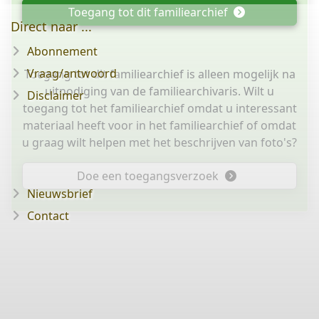
Toegang tot dit familiearchief
Direct naar ...
Abonnement
Vraag/antwoord
Toegang tot dit familiearchief is alleen mogelijk na
uitnodiging van de familiearchivaris. Wilt u
Disclaimer
toegang tot het familiearchief omdat u interessant
materiaal heeft voor in het familiearchief of omdat
u graag wilt helpen met het beschrijven van foto's?
Doe een toegangsverzoek
Nieuwsbrief
Contact