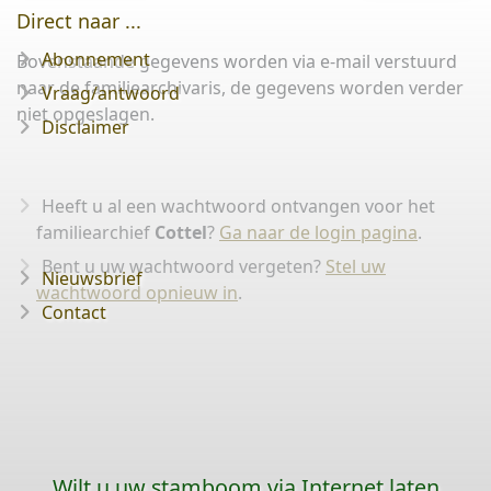
Direct naar ...
Abonnement
Bovenstaande gegevens worden via e-mail verstuurd
naar de familiearchivaris, de gegevens worden verder
Vraag/antwoord
niet opgeslagen.
Disclaimer
Heeft u al een wachtwoord ontvangen voor het
familiearchief
Cottel
?
Ga naar de login pagina
.
Bent u uw wachtwoord vergeten?
Stel uw
Nieuwsbrief
wachtwoord opnieuw in
.
Contact
Wilt u uw stamboom via Internet laten