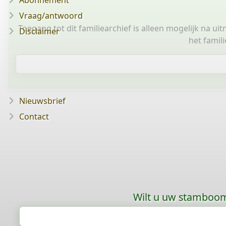
Abonnement
Vraag/antwoord
Toegang tot dit familiearchief is alleen mogelijk na ui
Disclaimer
het famil
Nieuwsbrief
Contact
Wilt u uw stamboom 