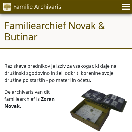
Familie Archivaris
Familiearchief Novak &
Butinar
Raziskava prednikov je izziv za vsakogar, ki daje na
družinski zgodovino in želi odkriti korenine svoje
družine po starših - po materi in očetu.
De archivaris van dit
familiearchief is
Zoran
Novak
.