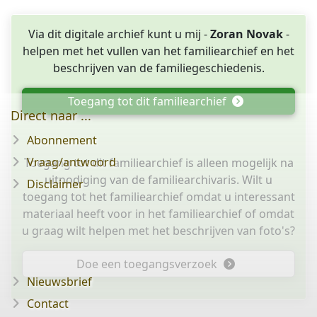
Via dit digitale archief kunt u mij -
Zoran Novak
-
helpen met het vullen van het familiearchief en het
beschrijven van de familiegeschiedenis.
Toegang tot dit familiearchief
Direct naar ...
Abonnement
Vraag/antwoord
Toegang tot dit familiearchief is alleen mogelijk na
uitnodiging van de familiearchivaris. Wilt u
Disclaimer
toegang tot het familiearchief omdat u interessant
materiaal heeft voor in het familiearchief of omdat
u graag wilt helpen met het beschrijven van foto's?
Doe een toegangsverzoek
Nieuwsbrief
Contact