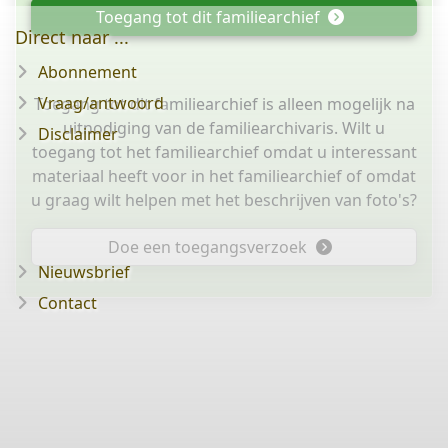
Toegang tot dit familiearchief
Direct naar ...
Abonnement
Vraag/antwoord
Toegang tot dit familiearchief is alleen mogelijk na
uitnodiging van de familiearchivaris. Wilt u
Disclaimer
toegang tot het familiearchief omdat u interessant
materiaal heeft voor in het familiearchief of omdat
u graag wilt helpen met het beschrijven van foto's?
Doe een toegangsverzoek
Nieuwsbrief
Contact