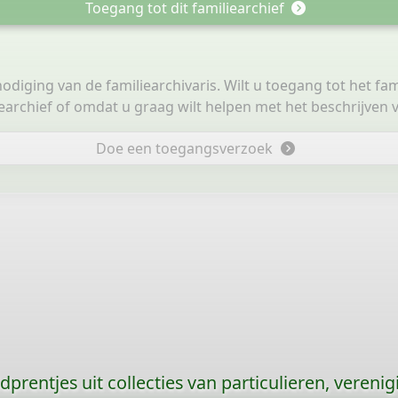
Toegang tot dit familiearchief
tnodiging van de familiearchivaris. Wilt u toegang tot het fa
iearchief of omdat u graag wilt helpen met het beschrijven v
Doe een toegangsverzoek
prentjes uit collecties van particulieren, vereni