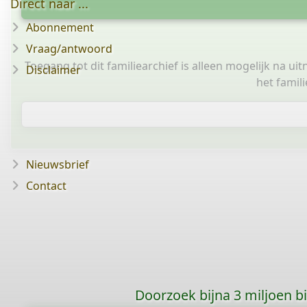
Direct naar ...
Abonnement
Vraag/antwoord
Toegang tot dit familiearchief is alleen mogelijk na ui
Disclaimer
het famil
Nieuwsbrief
Contact
Doorzoek bijna 3 miljoen bid