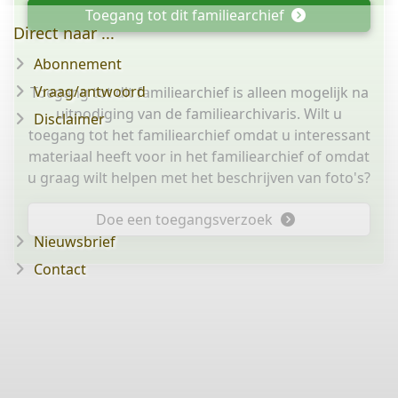
Toegang tot dit familiearchief
Direct naar ...
Abonnement
Vraag/antwoord
Toegang tot dit familiearchief is alleen mogelijk na
uitnodiging van de familiearchivaris. Wilt u
Disclaimer
toegang tot het familiearchief omdat u interessant
materiaal heeft voor in het familiearchief of omdat
u graag wilt helpen met het beschrijven van foto's?
Doe een toegangsverzoek
Nieuwsbrief
Contact