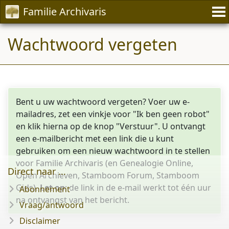
Familie Archivaris
Wachtwoord vergeten
Bent u uw wachtwoord vergeten? Voer uw e-
mailadres, zet een vinkje voor "Ik ben geen robot"
en klik hierna op de knop "Verstuur". U ontvangt
een e-mailbericht met een link die u kunt
gebruiken om een nieuw wachtwoord in te stellen
voor Familie Archivaris (en Genealogie Online,
Direct naar ...
Open Archieven, Stamboom Forum, Stamboom
Gids).
Let op
: de link in de e-mail werkt tot één uur
Abonnement
na ontvangst van het bericht.
Vraag/antwoord
Disclaimer