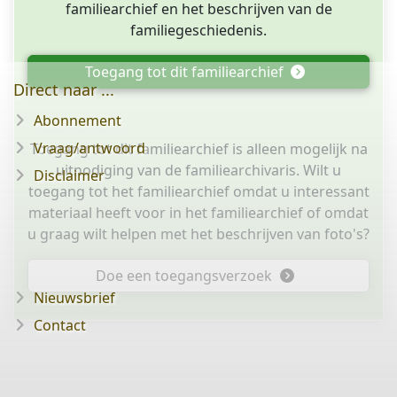
familiearchief en het beschrijven van de
familiegeschiedenis.
Toegang tot dit familiearchief
Direct naar ...
Abonnement
Vraag/antwoord
Toegang tot dit familiearchief is alleen mogelijk na
uitnodiging van de familiearchivaris. Wilt u
Disclaimer
toegang tot het familiearchief omdat u interessant
materiaal heeft voor in het familiearchief of omdat
u graag wilt helpen met het beschrijven van foto's?
Doe een toegangsverzoek
Nieuwsbrief
Contact