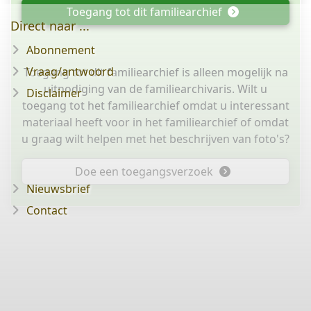
Toegang tot dit familiearchief
Direct naar ...
Abonnement
Vraag/antwoord
Toegang tot dit familiearchief is alleen mogelijk na
uitnodiging van de familiearchivaris. Wilt u
Disclaimer
toegang tot het familiearchief omdat u interessant
materiaal heeft voor in het familiearchief of omdat
u graag wilt helpen met het beschrijven van foto's?
Doe een toegangsverzoek
Nieuwsbrief
Contact