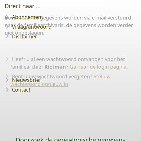
Direct naar ...
Abonnement
Bovenstaande gegevens worden via e-mail verstuurd
naar de familiearchivaris, de gegevens worden verder
Vraag/antwoord
niet opgeslagen.
Disclaimer
Heeft u al een wachtwoord ontvangen voor het
familiearchief
Rietman
?
Ga naar de login pagina
.
Bent u uw wachtwoord vergeten?
Stel uw
Nieuwsbrief
wachtwoord opnieuw in
.
Contact
Doorzoek de genealogische gegevens