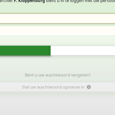
archief
F. Kloppenburg
dient u in te loggen met uw persoo
Bent u uw wachtwoord vergeten?
Stel uw wachtwoord opnieuw in