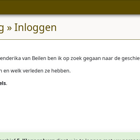
g
» Inloggen
nderika van Beilen ben ik op zoek gegaan naar de geschied
en en welk verleden ze hebben.
els
.