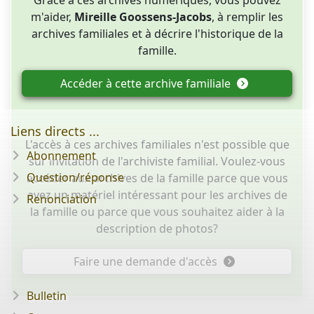
m'aider,
Mireille Goossens-Jacobs
, à remplir les
archives familiales et à décrire l'historique de la
famille.
Accéder à cette archive familiale
Liens directs ...
L'accès à ces archives familiales n'est possible que
Abonnement
sur invitation de l'archiviste familial. Voulez-vous
Question/réponse
accéder aux archives de la famille parce que vous
avez un matériel intéressant pour les archives de
Renonciation
la famille ou parce que vous souhaitez aider à la
description de photos?
Faire une demande d'accès
Bulletin