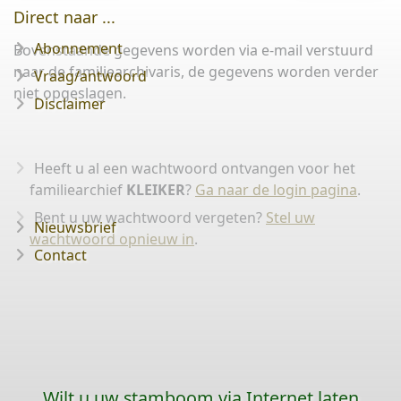
Direct naar ...
Abonnement
Bovenstaande gegevens worden via e-mail verstuurd
naar de familiearchivaris, de gegevens worden verder
Vraag/antwoord
niet opgeslagen.
Disclaimer
Heeft u al een wachtwoord ontvangen voor het
familiearchief
KLEIKER
?
Ga naar de login pagina
.
Bent u uw wachtwoord vergeten?
Stel uw
Nieuwsbrief
wachtwoord opnieuw in
.
Contact
Wilt u uw stamboom via Internet laten