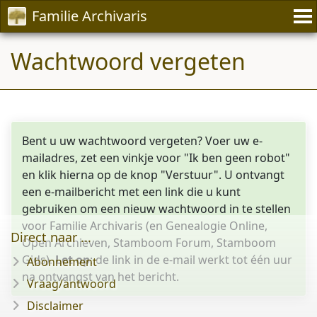
Familie Archivaris
Wachtwoord vergeten
Bent u uw wachtwoord vergeten? Voer uw e-
mailadres, zet een vinkje voor "Ik ben geen robot"
en klik hierna op de knop "Verstuur". U ontvangt
een e-mailbericht met een link die u kunt
gebruiken om een nieuw wachtwoord in te stellen
voor Familie Archivaris (en Genealogie Online,
Direct naar ...
Open Archieven, Stamboom Forum, Stamboom
Gids).
Let op
: de link in de e-mail werkt tot één uur
Abonnement
na ontvangst van het bericht.
Vraag/antwoord
Disclaimer