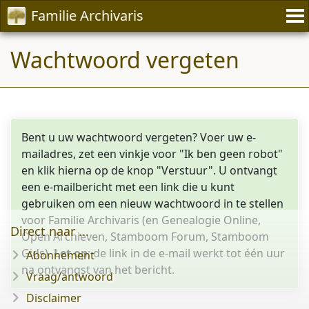
Familie Archivaris
Wachtwoord vergeten
Bent u uw wachtwoord vergeten? Voer uw e-
mailadres, zet een vinkje voor "Ik ben geen robot"
en klik hierna op de knop "Verstuur". U ontvangt
een e-mailbericht met een link die u kunt
gebruiken om een nieuw wachtwoord in te stellen
voor Familie Archivaris (en Genealogie Online,
Direct naar ...
Open Archieven, Stamboom Forum, Stamboom
Gids).
Let op
: de link in de e-mail werkt tot één uur
Abonnement
na ontvangst van het bericht.
Vraag/antwoord
Disclaimer