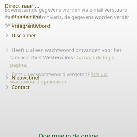
Direct naar ...
Bovenstaande gegevens worden via e-mail verstuurd
Abonnement
naar de familiearchivaris, de gegevens worden verder
niet opgeslagen.
Vraag/antwoord
Disclaimer
Heeft u al een wachtwoord ontvangen voor het
familiearchief
Westera-Vos
?
Ga naar de login
pagina
.
Bent u uw wachtwoord vergeten?
Stel uw
Nieuwsbrief
wachtwoord opnieuw in
.
Contact
Doe mee in de online