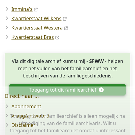
Immina's
Kwartierstaat Wilkens
Kwartierstaat Westera
Kwartierstaat Bras
Via dit digitale archief kunt u mij -
SFWW
- helpen
met het vullen van het familiearchief en het
beschrijven van de familiegeschiedenis.
Toegang tot dit familiearchief
Direct naar ...
Abonnement
Vraag/antwoord
Toegang tot dit familiearchief is alleen mogelijk na
uitnodiging van de familiearchivaris. Wilt u
Disclaimer
toegang tot het familiearchief omdat u interessant