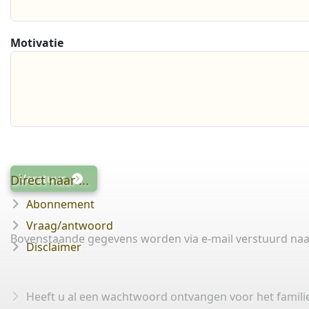
Motivatie
Verstuur
Direct naar ...
Abonnement
Vraag/antwoord
Bovenstaande gegevens worden via e-mail verstuurd naar
Disclaimer
Heeft u al een wachtwoord ontvangen voor het famili