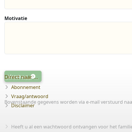
Motivatie
Verstuur
Direct naar ...
Abonnement
Vraag/antwoord
Bovenstaande gegevens worden via e-mail verstuurd naar
Disclaimer
Heeft u al een wachtwoord ontvangen voor het famili