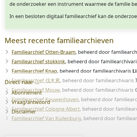
de onderzoeker een instrument waarmee de familie be
In een besloten digitaal familiearchief kan de onderzo
Meest recente familiearchieven
Familiearchief Otten-Braam
, beheerd door familiearch
Familiearchief stokkink
, beheerd door familiearchivar
Familiearchief Knap
, beheerd door familiearchivaris
L
Familiearchief 伐木累
, beheerd door familiearchivaris
Direct naar ...
Familiearchief Mouw
, beheerd door familiearchivaris
Abonnement
Familiearchief Kouwenhoven
, beheerd door familiear
Vraag/antwoord
Familiearchief Cologne Albert
, beheerd door familiear
Disclaimer
Familiearchief Van Kuilenburg
, beheerd door familiea