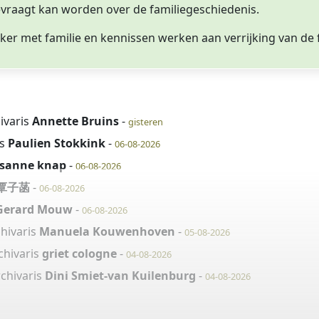
vraagt kan worden over de familiegeschiedenis.
eker met familie en kennissen werken aan verrijking van de 
ivaris
Annette Bruins
-
gisteren
is
Paulien Stokkink
-
06-08-2026
isanne knap
-
06-08-2026
覃子菡
-
06-08-2026
Gerard Mouw
-
06-08-2026
chivaris
Manuela Kouwenhoven
-
05-08-2026
chivaris
griet cologne
-
04-08-2026
rchivaris
Dini Smiet-van Kuilenburg
-
04-08-2026