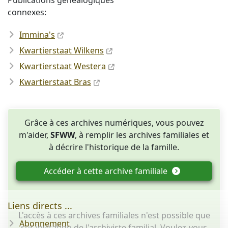
Publications généalogiques
connexes:
Immina's
Kwartierstaat Wilkens
Kwartierstaat Westera
Kwartierstaat Bras
Grâce à ces archives numériques, vous pouvez
m'aider,
SFWW
, à remplir les archives familiales et
à décrire l'historique de la famille.
Accéder à cette archive familiale
Liens directs ...
L'accès à ces archives familiales n'est possible que
Abonnement
sur invitation de l'archiviste familial. Voulez-vous