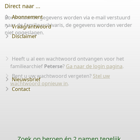
Direct naar ...
Abonnement
Bovenstaande gegevens worden via e-mail verstuurd
naar de familiearchivaris, de gegevens worden verder
Vraag/antwoord
niet opgeslagen.
Disclaimer
Heeft u al een wachtwoord ontvangen voor het
familiearchief
Peterse
?
Ga naar de login pagina
.
Bent u uw wachtwoord vergeten?
Stel uw
Nieuwsbrief
wachtwoord opnieuw in
.
Contact
Zoek op beroep én 2 namen tegelijk,